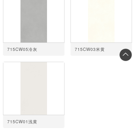
715CW05冷灰
715CW03米黄
715CW01浅黄