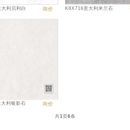
9意大利贝利白
K8X716意大利米兰石
询价
1意大利银影石
询价
共
1
页
6
条