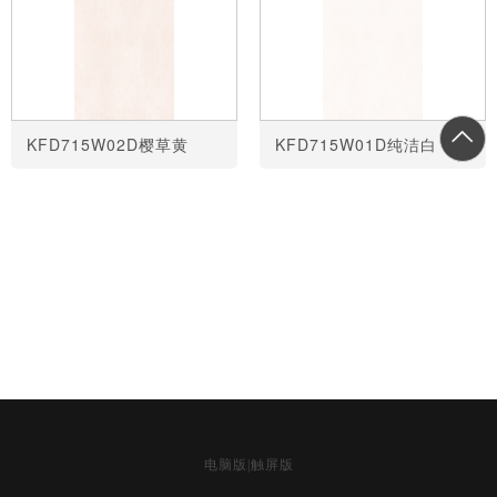
KFD715W02D樱草黄
KFD715W01D纯洁白
共
1
页
6
条
电脑版
|
触屏版