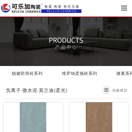
稳健防滑砖系列
维罗纳柔抛砖系列
微素系列
负离子·微水泥·莫兰迪(柔光)
切换类目