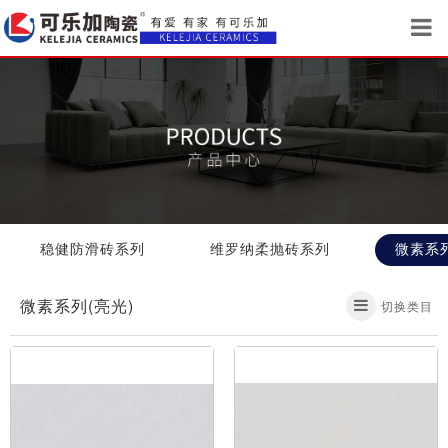
稳健防滑砖系列
维罗纳柔抛砖系列
微素系列
微素系列(亮光)
切换类目